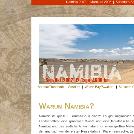
Namibia 2007
|
Marokko 2008
|
Südafrika/B
Anreise/Rehoboth
|
Sesriem
|
Walvis Bay/Swakop.
|
Skeleton 
Warum Namibia?
Namibia ist quasi 3 Traumziele in einem: Es gibt unglaublich
Landschaften, eine grandiose Wüste und eine fantatstische Ti
Namibia und das südliche Afrika haben nur einen großen Make
den man sich vor der ersten Reise dahin im Klaren sein sollte: E