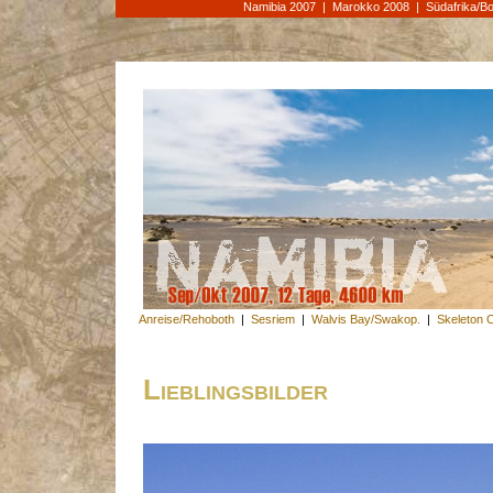
Namibia 2007
|
Marokko 2008
|
Südafrika/B
Anreise/Rehoboth
|
Sesriem
|
Walvis Bay/Swakop.
|
Skeleton 
Lieblingsbilder